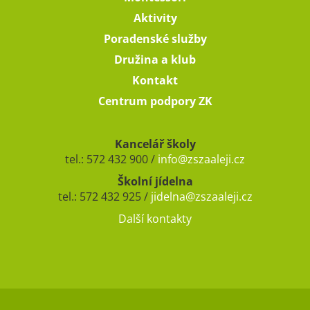
Aktivity
Poradenské služby
Družina a klub
Kontakt
Centrum podpory ZK
Kancelář školy
tel.: 572 432 900 /
info@zszaaleji.cz
Školní jídelna
tel.: 572 432 925 /
jidelna@zszaaleji.cz
Další kontakty