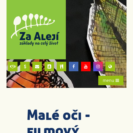
menu
Malé oči -
filmový