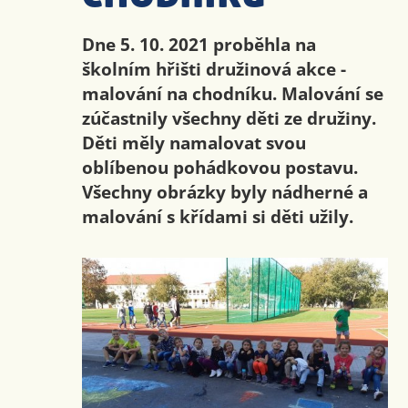
Dne 5. 10. 2021 proběhla na
školním hřišti družinová akce -
malování na chodníku. Malování se
zúčastnily všechny děti ze družiny.
Děti měly namalovat svou
oblíbenou pohádkovou postavu.
Všechny obrázky byly nádherné a
malování s křídami si děti užily.