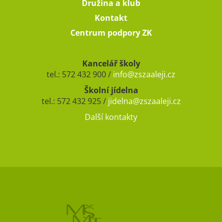
Družina a klub
Kontakt
Centrum podpory ZK
Kancelář školy
tel.: 572 432 900 /
info@zszaaleji.cz
Školní jídelna
tel.: 572 432 925 /
jidelna@zszaaleji.cz
Další kontakty