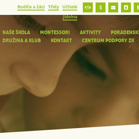
Rodiče a žáci
Třídy
Učitelé
Jídelna
NAŠE ŠKOLA
MONTESSORI
AKTIVITY
PORADENSK
DRUŽINA A KLUB
KONTAKT
CENTRUM PODPORY ZK