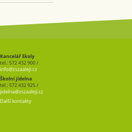
Kancelář školy
tel.: 572 432 900 /
info@zszaaleji.cz
Školní jídelna
tel.: 572 432 925 /
jidelna@zszaaleji.cz
Další kontakty