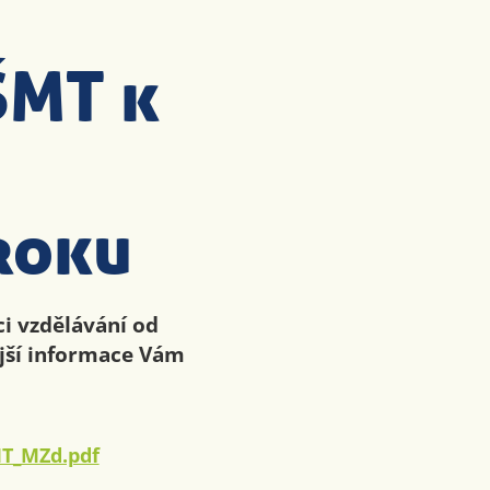
ŠMT k
roku
i vzdělávání od
jší informace Vám
T_MZd.pdf