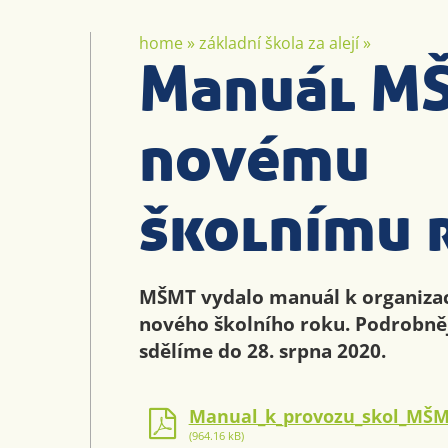
home
»
základní škola za alejí
»
Manuál M
novému
školnímu 
MŠMT vydalo manuál k organizac
nového školního roku. Podrobně
sdělíme do 28. srpna 2020.
Manual_k_provozu_skol_MŠM
(964.16 kB)