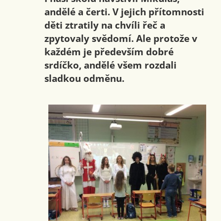
andělé a čerti. V jejich přítomnosti
děti ztratily na chvíli řeč a
zpytovaly svědomí. Ale protože v
každém je především dobré
srdíčko, andělé všem rozdali
sladkou odměnu.