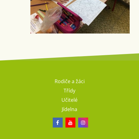
Rodiče a žáci
Třídy
Učitelé
Jídelna