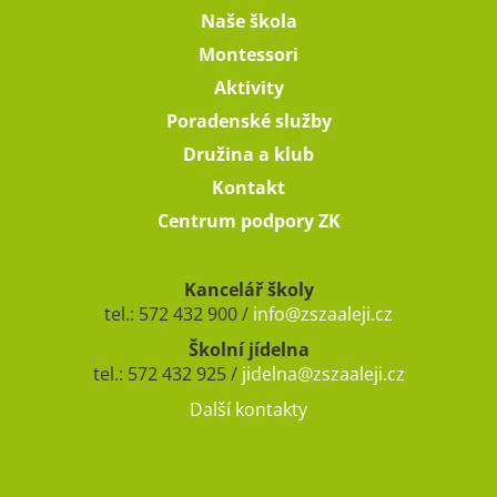
Naše škola
Montessori
Aktivity
Poradenské služby
Družina a klub
Kontakt
Centrum podpory ZK
Kancelář školy
tel.: 572 432 900 /
info@zszaaleji.cz
Školní jídelna
tel.: 572 432 925 /
jidelna@zszaaleji.cz
Další kontakty