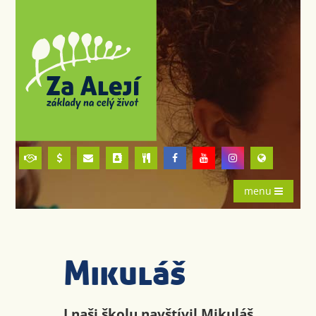
menu
Mikuláš
I naši školu navštívil Mikuláš,