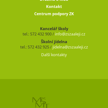
Kontakt
Centrum podpory ZK
Kancelář školy
tel.: 572 432 900 /
info@zszaaleji.cz
Školní jídelna
tel.: 572 432 925 /
jidelna@zszaaleji.cz
Další kontakty