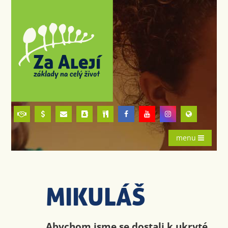
menu
MIKULÁŠ
Abychom jsme se dostali k ukryté