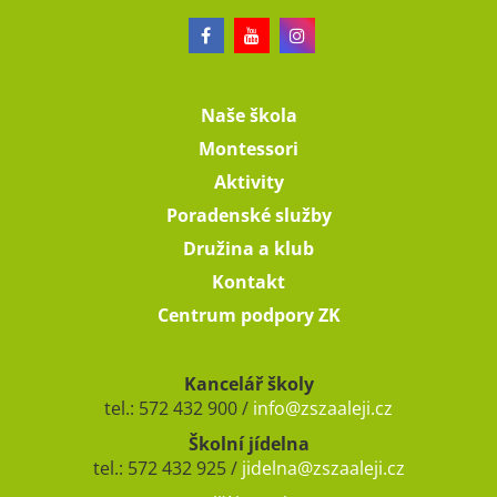
Naše škola
Montessori
Aktivity
Poradenské služby
Družina a klub
Kontakt
Centrum podpory ZK
Kancelář školy
tel.: 572 432 900 /
info@zszaaleji.cz
Školní jídelna
tel.: 572 432 925 /
jidelna@zszaaleji.cz