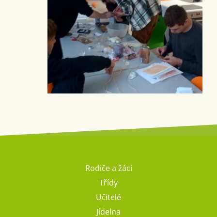
Rodiče a žáci
Třídy
Učitelé
Jídelna