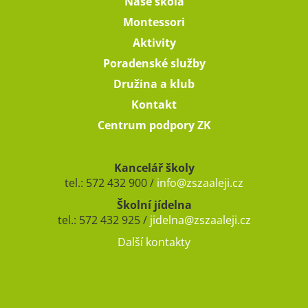
Naše škola
Montessori
Aktivity
Poradenské služby
Družina a klub
Kontakt
Centrum podpory ZK
Kancelář školy
tel.: 572 432 900 /
info@zszaaleji.cz
Školní jídelna
tel.: 572 432 925 /
jidelna@zszaaleji.cz
Další kontakty