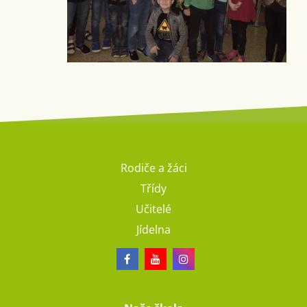
Rodiče a žáci
Třídy
Učitelé
Jídelna