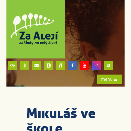
menu
Mikuláš ve
škole