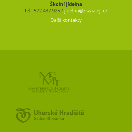
Školní jídelna
tel.: 572 432 925 /
jidelna@zszaaleji.cz
Další kontakty