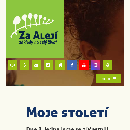
menu
Moje století
Dne 8. ledna jsme se zúčastnili