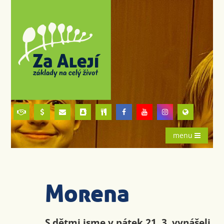
menu
Morena
S dětmi jsme v pátek 21. 3. vynášeli