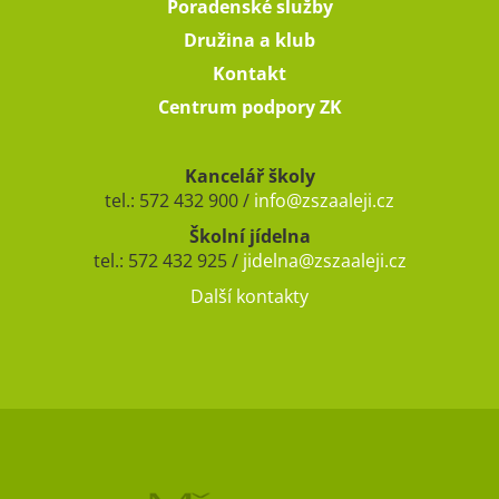
Poradenské služby
Družina a klub
Kontakt
Centrum podpory ZK
Kancelář školy
tel.: 572 432 900 /
info@zszaaleji.cz
Školní jídelna
tel.: 572 432 925 /
jidelna@zszaaleji.cz
Další kontakty