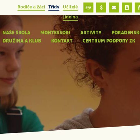
Rodiče a žáci
Třídy
Učitelé
Jídelna
NAŠE ŠKOLA
MONTESSORI
AKTIVITY
PORADENSK
DRUŽINA A KLUB
KONTAKT
CENTRUM PODPORY ZK