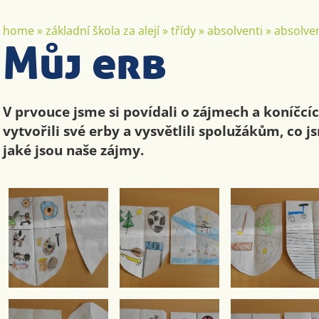
home
»
základní škola za alejí
»
třídy
»
absolventi
»
absolven
Můj erb
V prvouce jsme si povídali o zájmech a koníčcíc
vytvořili své erby a vysvětlili spolužákům, co 
jaké jsou naše zájmy.