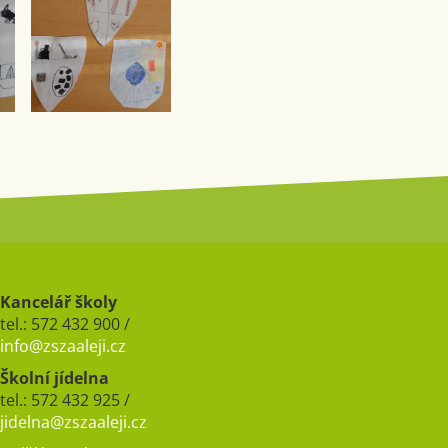
Kancelář školy
tel.: 572 432 900 /
info@zszaaleji.cz
Školní jídelna
tel.: 572 432 925 /
jidelna@zszaaleji.cz