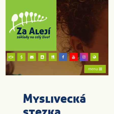
menu
Myslivecká
stezka