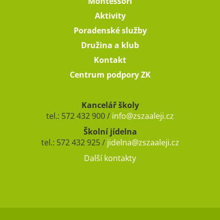
Montessori
Aktivity
Poradenské služby
Družina a klub
Kontakt
Centrum podpory ZK
Kancelář školy
tel.: 572 432 900 /
info@zszaaleji.cz
Školní jídelna
tel.: 572 432 925 /
jidelna@zszaaleji.cz
Další kontakty