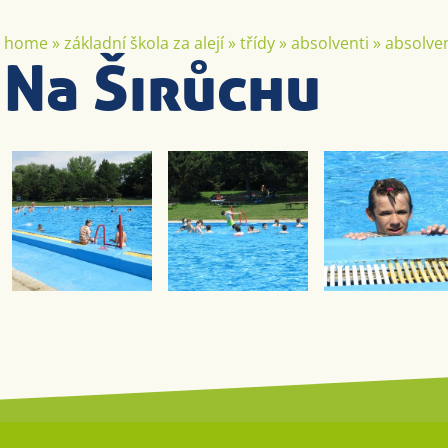
home
»
základní škola za alejí
»
třídy
»
absolventi
»
absolven
Na Širůchu