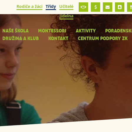
Rodiče a žáci
Třídy
Učitelé
Jídelna
NAŠE ŠKOLA
MONTESSORI
AKTIVITY
PORADENSK
DRUŽINA A KLUB
KONTAKT
CENTRUM PODPORY ZK