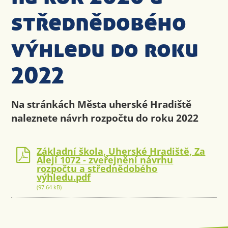
střednědobého
výhledu do roku
2022
Na stránkách Města uherské Hradiště
naleznete návrh rozpočtu do roku 2022
Základní škola, Uherské Hradiště, Za
Alejí 1072 - zveřejnění návrhu
rozpočtu a střednědobého
výhledu.pdf
(97.64 kB)