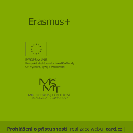
Prohlášení o přístupnosti
, realizace webu
icard.cz
|