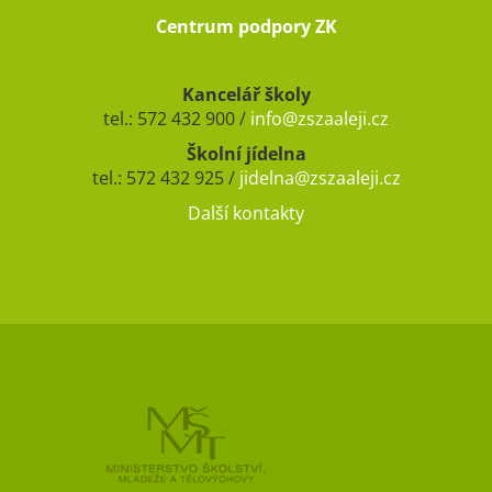
Centrum podpory ZK
Kancelář školy
tel.: 572 432 900 /
info@zszaaleji.cz
Školní jídelna
tel.: 572 432 925 /
jidelna@zszaaleji.cz
Další kontakty