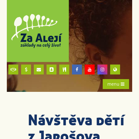
menu
Návštěva dětí
z Jarošova