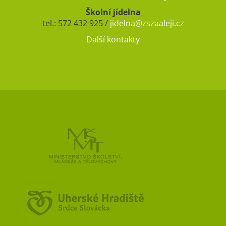
Školní jídelna
tel.: 572 432 925 /
jidelna@zszaaleji.cz
Další kontakty