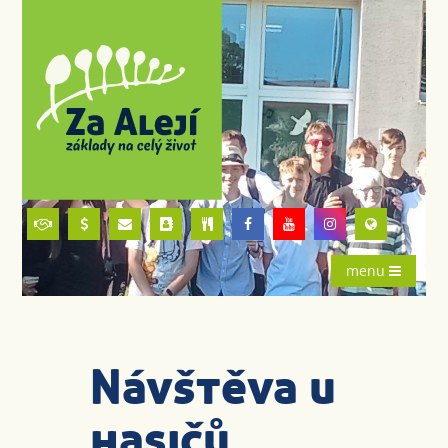
menu
Návštěva u
hasičů