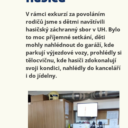
V rámci exkurzí za povoláním
rodičů jsme s dětmi navštívili
hasičský záchranný sbor v UH. Bylo
to moc příjemné setkání, děti
mohly nahlédnout do garáží, kde
parkují výjezdové vozy, prohlédly si
tělocvičnu, kde hasiči zdokonalují
svoji kondici, nahlédly do kanceláří
i do jídelny.