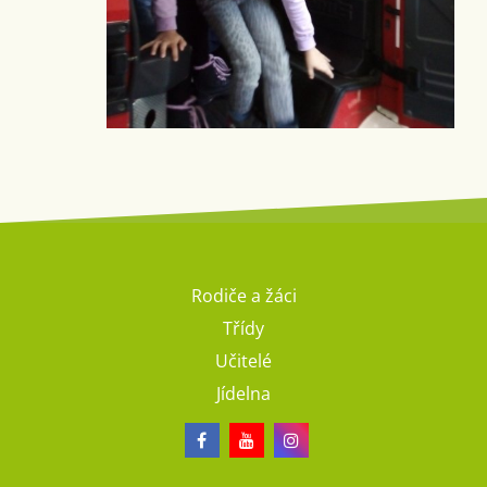
Rodiče a žáci
Třídy
Učitelé
Jídelna