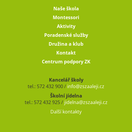
Naše škola
Montessori
Aktivity
Poradenské služby
Družina a klub
Kontakt
Centrum podpory ZK
Kancelář školy
tel.: 572 432 900 /
info@zszaaleji.cz
Školní jídelna
tel.: 572 432 925 /
jidelna@zszaaleji.cz
Další kontakty