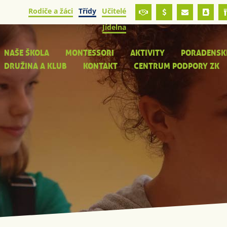
Rodiče a žáci
Třídy
Učitelé
Jídelna
NAŠE ŠKOLA
MONTESSORI
AKTIVITY
PORADENSK
DRUŽINA A KLUB
KONTAKT
CENTRUM PODPORY ZK