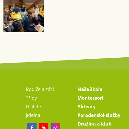
Rodiče a žáci
Naše škola
Třídy
Montessori
Učitelé
Aktivity
Jídelna
Poradenské služby
Družina a klub