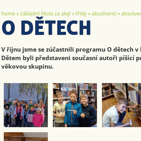
home
»
základní škola za alejí
»
třídy
»
absolventi
»
absolven
O DĚTECH
V říjnu jsme se zúčastnili programu O dětech v
Dětem byli představeni současní autoři píšící p
věkovou skupinu.