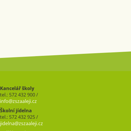
Kancelář školy
tel.: 572 432 900 /
info@zszaaleji.cz
Školní jídelna
tel.: 572 432 925 /
jidelna@zszaaleji.cz