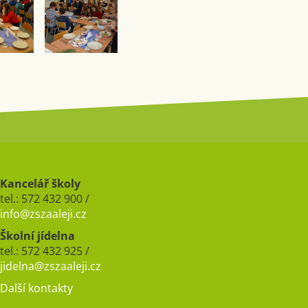
Kancelář školy
tel.: 572 432 900 /
info@zszaaleji.cz
Školní jídelna
tel.: 572 432 925 /
jidelna@zszaaleji.cz
Další kontakty