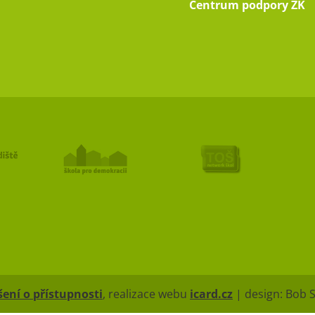
Centrum podpory ZK
ení o přístupnosti
, realizace webu
icard.cz
| design: Bob 