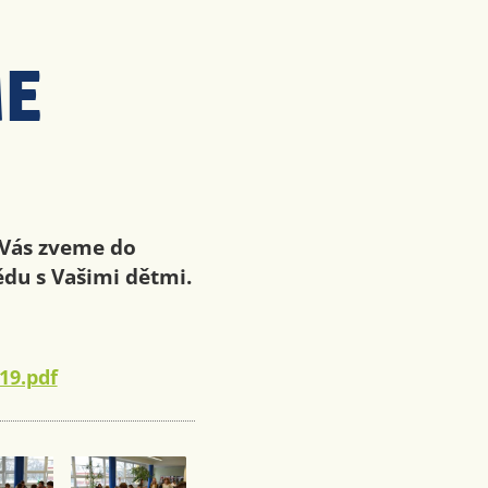
E
 Vás zveme do
ědu s Vašimi dětmi.
19.pdf