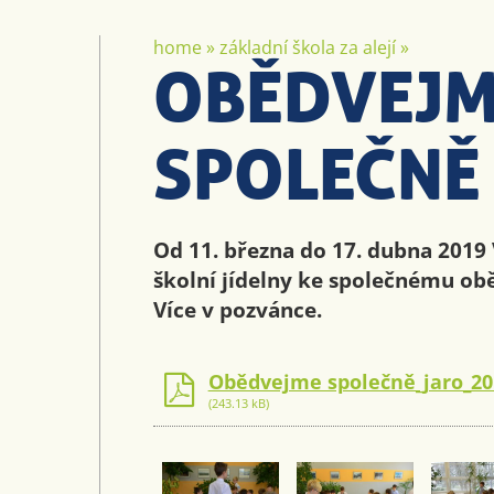
home
»
základní škola za alejí
»
OBĚDVEJM
SPOLEČNĚ
Od 11. března do 17. dubna 2019
školní jídelny ke společnému ob
Více v pozvánce.
Obědvejme společně_jaro_20
(243.13 kB)