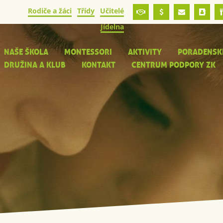
Rodiče a žáci
Třídy
Učitelé
Jídelna
NAŠE ŠKOLA
MONTESSORI
AKTIVITY
PORADENSK
DRUŽINA A KLUB
KONTAKT
CENTRUM PODPORY ZK