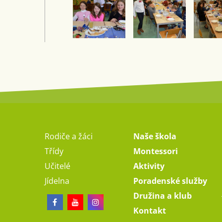
Rodiče a žáci
Naše škola
Třídy
Montessori
Učitelé
Aktivity
Jídelna
Poradenské služby
Družina a klub
Kontakt