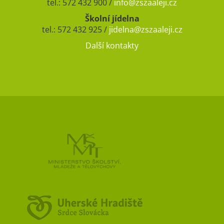
tel.: 572 432 900 /
info@zszaaleji.cz
Školní jídelna
tel.: 572 432 925 /
jidelna@zszaaleji.cz
Další kontakty