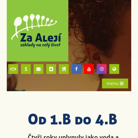
menu
Od 1.B do 4.B
Čtyři roky uplynuly jako voda a