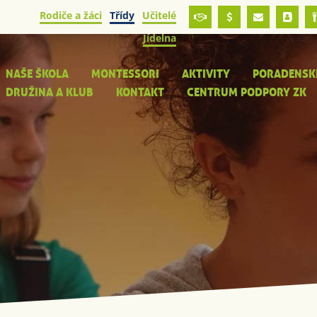
Rodiče a žáci
Třídy
Učitelé
Jídelna
NAŠE ŠKOLA
MONTESSORI
AKTIVITY
PORADENSK
DRUŽINA A KLUB
KONTAKT
CENTRUM PODPORY ZK