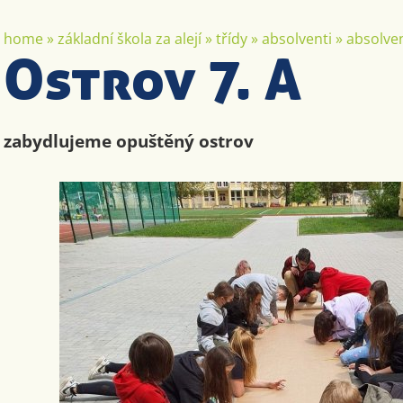
home
»
základní škola za alejí
»
třídy
»
absolventi
»
absolven
Ostrov 7. A
zabydlujeme opuštěný ostrov