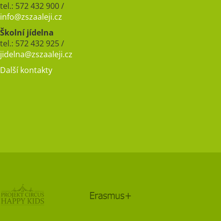
tel.: 572 432 900 /
info@zszaaleji.cz
Školní jídelna
tel.: 572 432 925 /
jidelna@zszaaleji.cz
Další kontakty