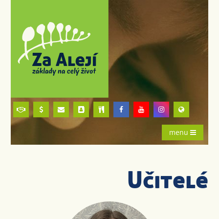
menu
Učitelé