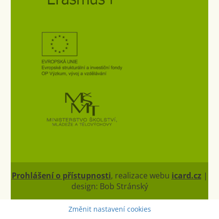
Prohlášení o přístupnosti
, realizace webu
icard.cz
|
design: Bob Stránský
Změnit nastavení cookies