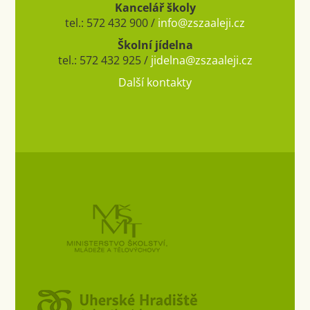
Kancelář školy
tel.: 572 432 900 /
info@zszaaleji.cz
Školní jídelna
tel.: 572 432 925 /
jidelna@zszaaleji.cz
Další kontakty