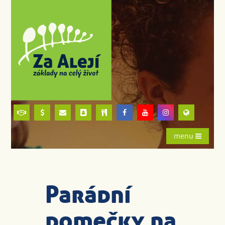
menu
Parádní
domečky na