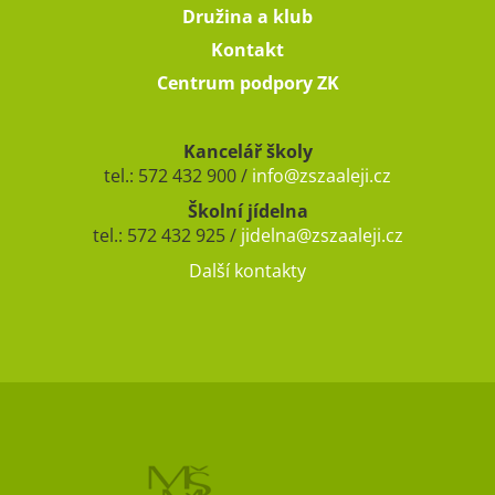
Družina a klub
Kontakt
Centrum podpory ZK
Kancelář školy
tel.: 572 432 900 /
info@zszaaleji.cz
Školní jídelna
tel.: 572 432 925 /
jidelna@zszaaleji.cz
Další kontakty