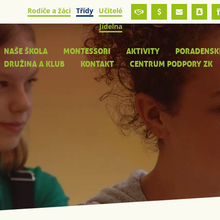
Rodiče a žáci
Třídy
Učitelé
Jídelna
NAŠE ŠKOLA
MONTESSORI
AKTIVITY
PORADENSK
DRUŽINA A KLUB
KONTAKT
CENTRUM PODPORY ZK