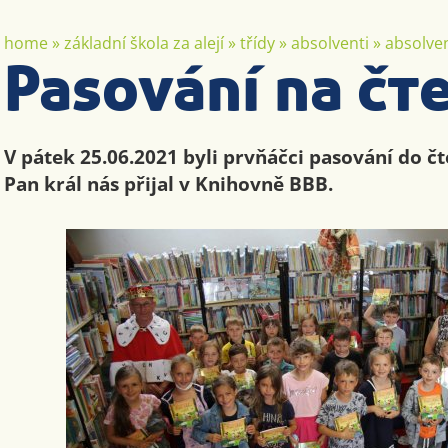
home
»
základní škola za alejí
»
třídy
»
absolventi
»
absolven
Pasování na čt
V pátek 25.06.2021 byli prvňáčci pasování do č
Pan král nás přijal v Knihovně BBB.