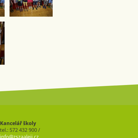
Kancelář školy
tel.: 572 432 900 /
info@zszaaleji.cz