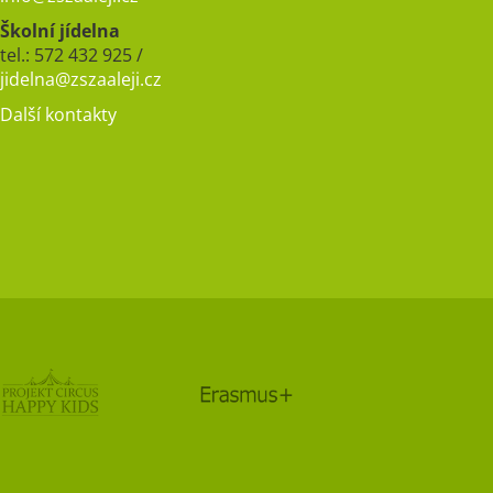
Školní jídelna
tel.: 572 432 925 /
jidelna@zszaaleji.cz
Další kontakty