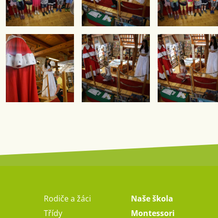
Rodiče a žáci
Naše škola
Třídy
Montessori