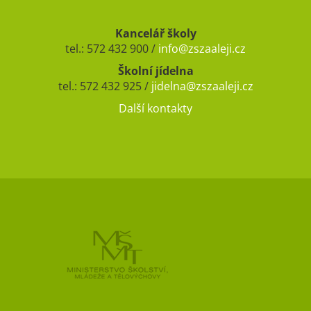
Kancelář školy
tel.: 572 432 900 /
info@zszaaleji.cz
Školní jídelna
tel.: 572 432 925 /
jidelna@zszaaleji.cz
Další kontakty