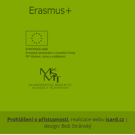
Prohlášení o přístupnosti
, realizace webu
icard.cz
|
design: Bob Stránský