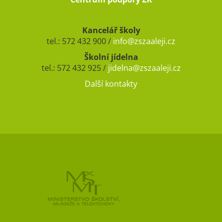
Kancelář školy
tel.: 572 432 900 /
info@zszaaleji.cz
Školní jídelna
tel.: 572 432 925 /
jidelna@zszaaleji.cz
Další kontakty