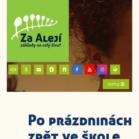
menu
Po prázdninách
zpět ve škole