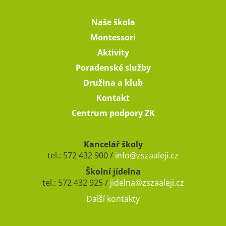
Naše škola
Montessori
Aktivity
Poradenské služby
Družina a klub
Kontakt
Centrum podpory ZK
Kancelář školy
tel.: 572 432 900 /
info@zszaaleji.cz
Školní jídelna
tel.: 572 432 925 /
jidelna@zszaaleji.cz
Další kontakty