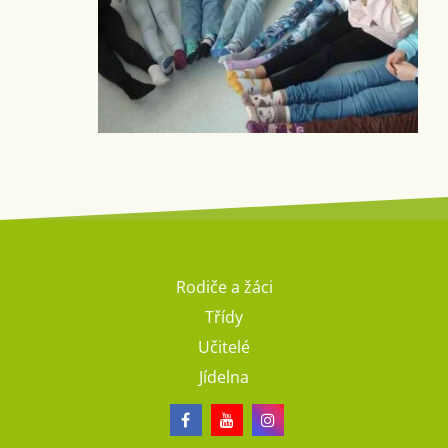
Rodiče a žáci
Třídy
Učitelé
Jídelna