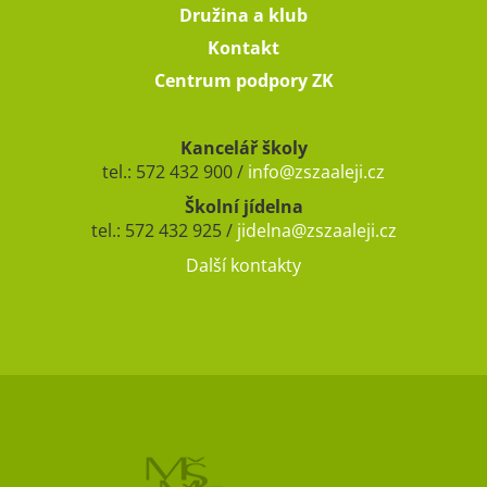
Družina a klub
Kontakt
Centrum podpory ZK
Kancelář školy
tel.: 572 432 900 /
info@zszaaleji.cz
Školní jídelna
tel.: 572 432 925 /
jidelna@zszaaleji.cz
Další kontakty