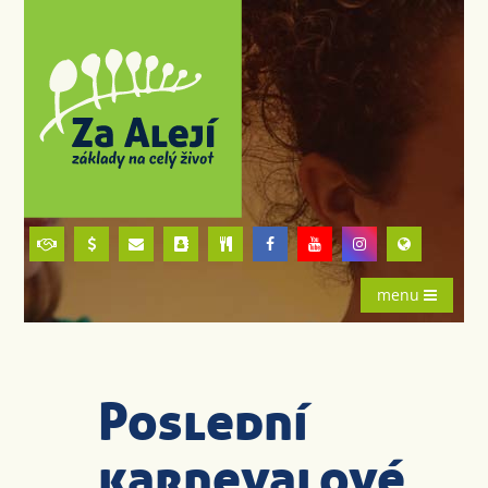
menu
Poslední
karnevalové