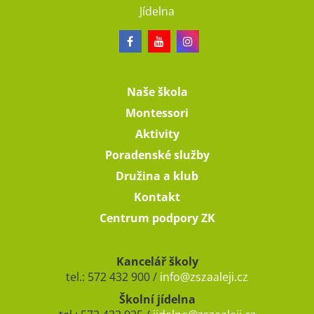
Jídelna
Naše škola
Montessori
Aktivity
Poradenské služby
Družina a klub
Kontakt
Centrum podpory ZK
Kancelář školy
tel.: 572 432 900 /
info@zszaaleji.cz
Školní jídelna