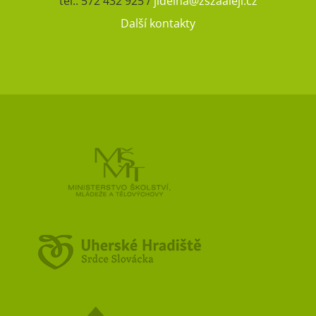
tel.: 572 432 925 /
jidelna@zszaaleji.cz
Další kontakty