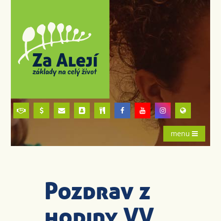
menu
Pozdrav z
hodiny VV