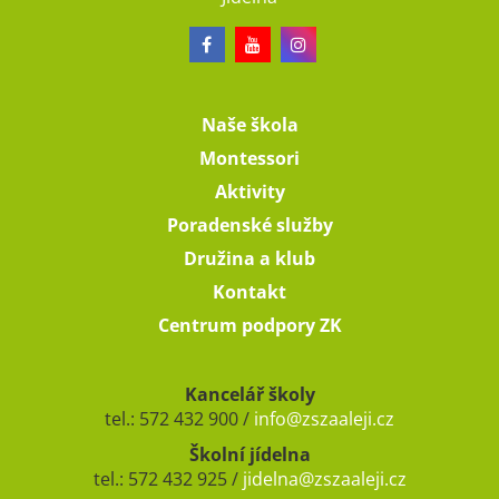
Naše škola
Montessori
Aktivity
Poradenské služby
Družina a klub
Kontakt
Centrum podpory ZK
Kancelář školy
tel.: 572 432 900 /
info@zszaaleji.cz
Školní jídelna
tel.: 572 432 925 /
jidelna@zszaaleji.cz