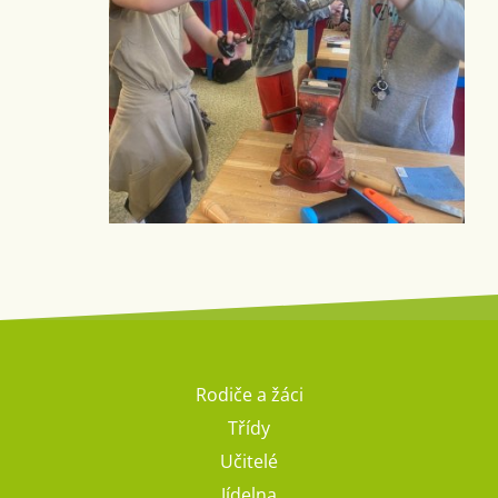
Rodiče a žáci
Třídy
Učitelé
Jídelna