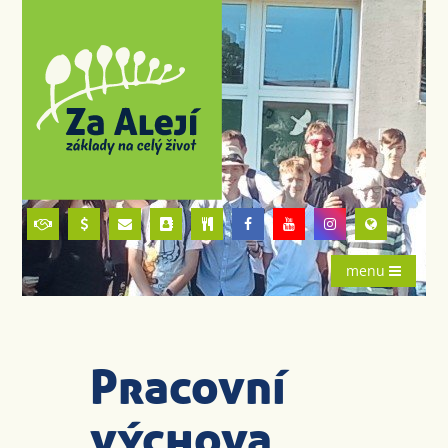
menu
Pracovní
výchova