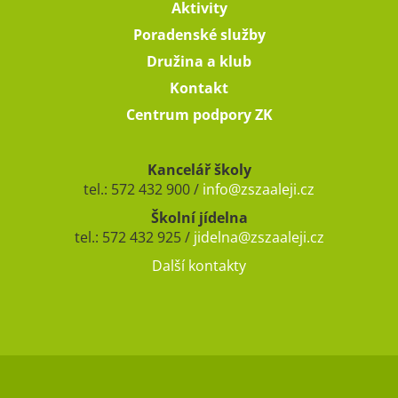
Aktivity
Poradenské služby
Družina a klub
Kontakt
Centrum podpory ZK
Kancelář školy
tel.: 572 432 900 /
info@zszaaleji.cz
Školní jídelna
tel.: 572 432 925 /
jidelna@zszaaleji.cz
Další kontakty