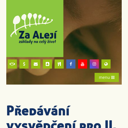
menu
Předávání
vysvědčení pro II.