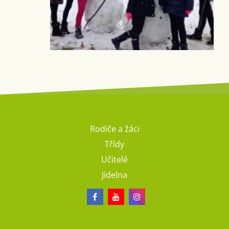
Rodiče a žáci
Třídy
Učitelé
Jídelna