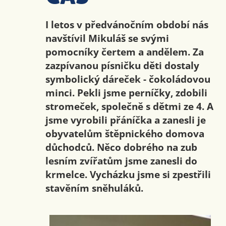
I letos v předvánočním období nás
navštívil Mikuláš se svými
pomocníky čertem a andělem. Za
zazpívanou písničku děti dostaly
symbolický dáreček - čokoládovou
minci. Pekli jsme perníčky, zdobili
stromeček, společně s dětmi ze 4. A
jsme vyrobili přáníčka a zanesli je
obyvatelům štěpnického domova
důchodců. Něco dobrého na zub
lesním zvířatům jsme zanesli do
krmelce. Vycházku jsme si zpestřili
stavěním sněhuláků.