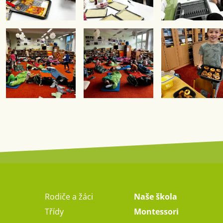
Rodiče a žáci
Naše škola
Třídy
Montessori