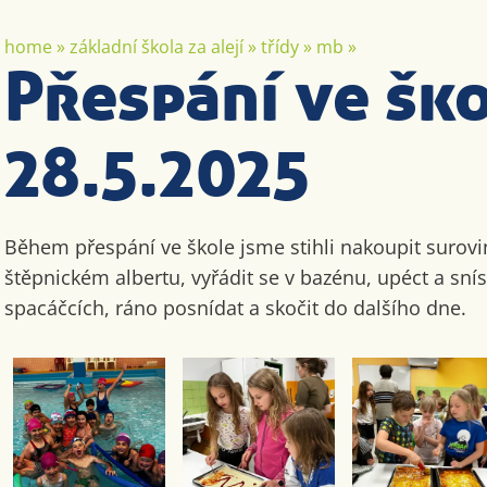
home
»
základní škola za alejí
»
třídy
»
mb
»
Přespání ve šk
28.5.2025
Během přespání ve škole jsme stihli nakoupit surovi
štěpnickém albertu, vyřádit se v bazénu, upéct a sníst
spacáčcích, ráno posnídat a skočit do dalšího dne.