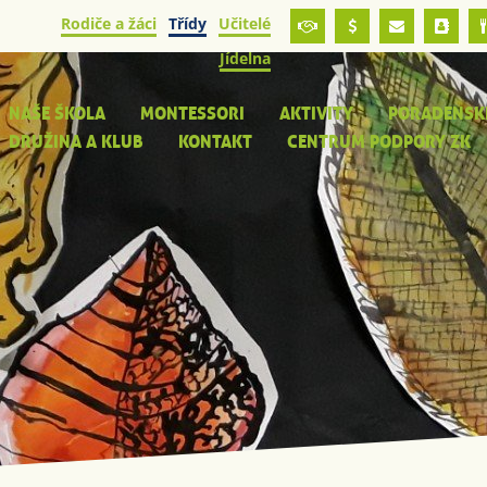
Rodiče a žáci
Třídy
Učitelé
Jídelna
NAŠE ŠKOLA
MONTESSORI
AKTIVITY
PORADENSK
DRUŽINA A KLUB
KONTAKT
CENTRUM PODPORY ZK