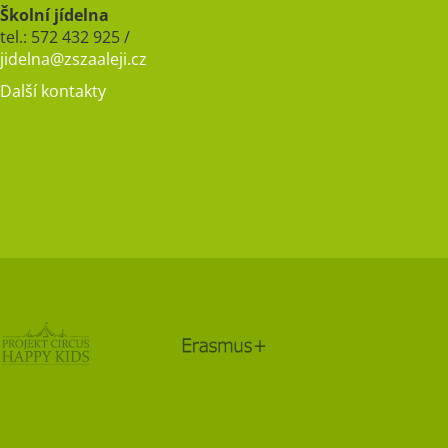
Školní jídelna
tel.: 572 432 925 /
jidelna@zszaaleji.cz
Další kontakty