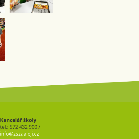
Kancelář školy
tel.: 572 432 900 /
info@zszaaleji.cz