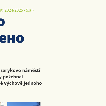
ti 2024/2025 - 5.a
»
o
šeho
Masarykovo náměstí
by požehnal
né výchově jednoho