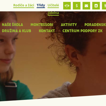
Rodiče a žáci
Třídy
Učitelé
Jídelna
NAŠE ŠKOLA
MONTESSORI
AKTIVITY
PORADENSK
DRUŽINA A KLUB
KONTAKT
CENTRUM PODPORY ZK