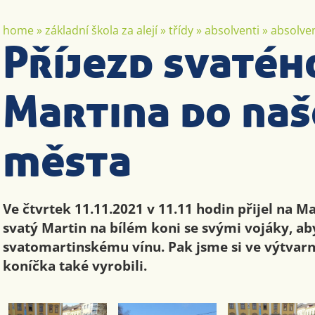
home
»
základní škola za alejí
»
třídy
»
absolventi
»
absolven
Příjezd svatéh
Martina do na
města
Ve čtvrtek 11.11.2021 v 11.11 hodin přijel na 
svatý Martin na bílém koni se svými vojáky, a
svatomartinskému vínu. Pak jsme si ve výtvar
koníčka také vyrobili.