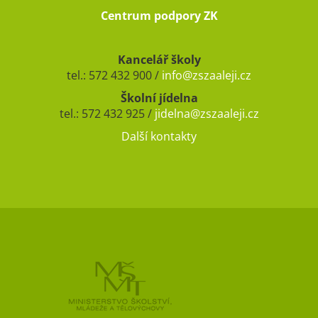
Centrum podpory ZK
Kancelář školy
tel.: 572 432 900 /
info@zszaaleji.cz
Školní jídelna
tel.: 572 432 925 /
jidelna@zszaaleji.cz
Další kontakty