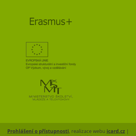
Prohlášení o přístupnosti
, realizace webu
icard.cz
|