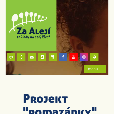
menu
Projekt
"pomazánky"