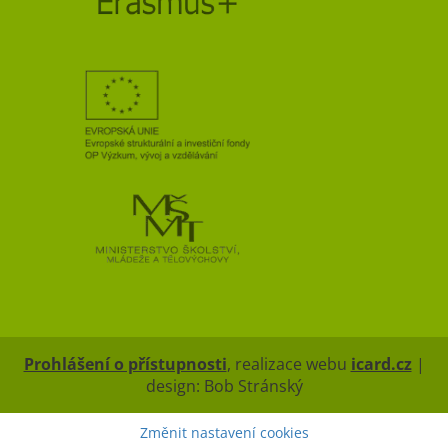
Prohlášení o přístupnosti
, realizace webu
icard.cz
|
design: Bob Stránský
Změnit nastavení cookies