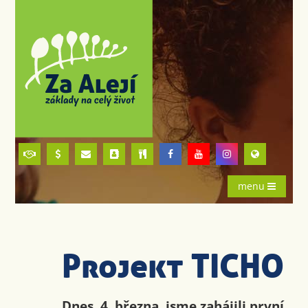
menu
Projekt TICHO
Dnes, 4. března, jsme zahájili první