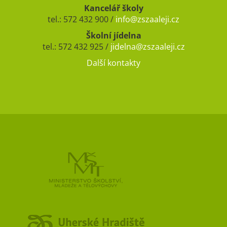
Kancelář školy
tel.: 572 432 900 /
info@zszaaleji.cz
Školní jídelna
tel.: 572 432 925 /
jidelna@zszaaleji.cz
Další kontakty