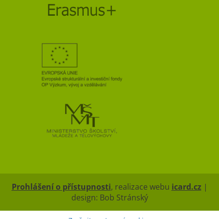
Prohlášení o přístupnosti
, realizace webu
icard.cz
|
design: Bob Stránský