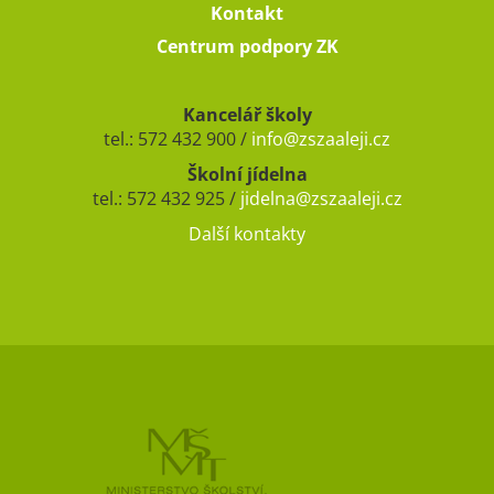
Kontakt
Centrum podpory ZK
Kancelář školy
tel.: 572 432 900 /
info@zszaaleji.cz
Školní jídelna
tel.: 572 432 925 /
jidelna@zszaaleji.cz
Další kontakty