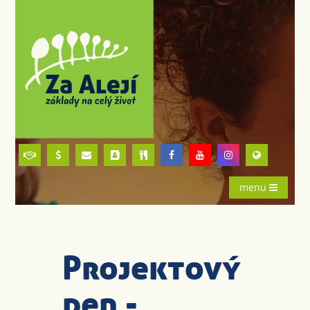
menu
Projektový
den -