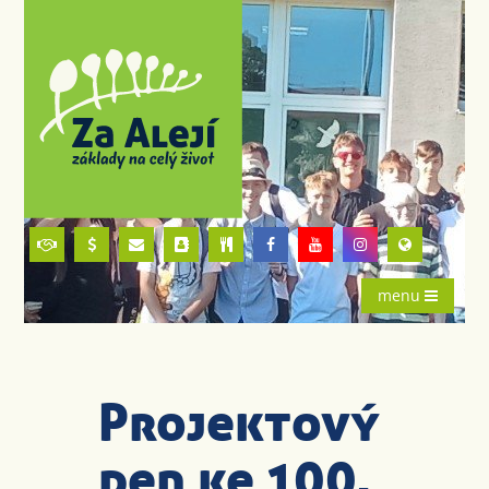
menu
Projektový
den ke 100.