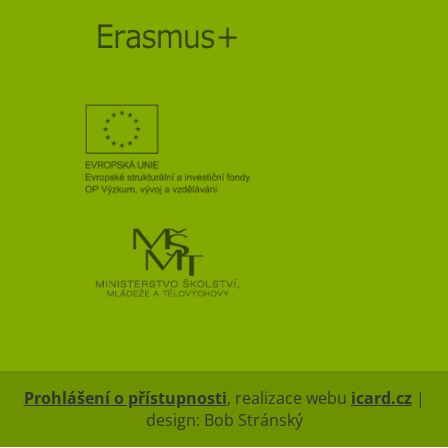
Prohlášení o přístupnosti
, realizace webu
icard.cz
|
design: Bob Stránský