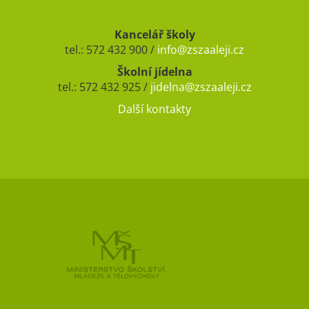
Kancelář školy
tel.: 572 432 900 /
info@zszaaleji.cz
Školní jídelna
tel.: 572 432 925 /
jidelna@zszaaleji.cz
Další kontakty