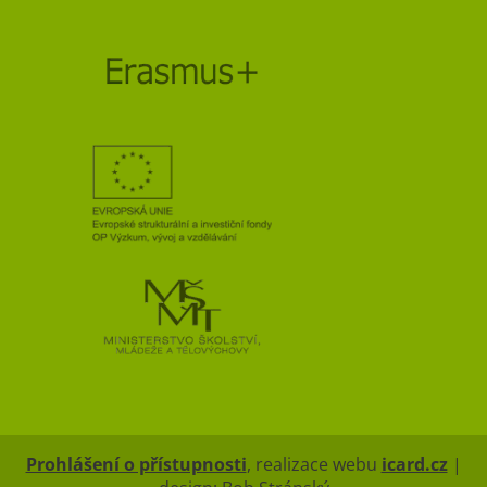
Prohlášení o přístupnosti
, realizace webu
icard.cz
|