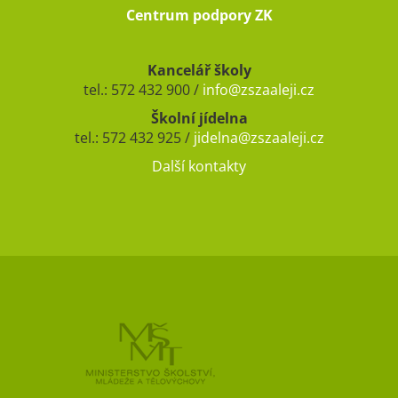
Centrum podpory ZK
Kancelář školy
tel.: 572 432 900 /
info@zszaaleji.cz
Školní jídelna
tel.: 572 432 925 /
jidelna@zszaaleji.cz
Další kontakty