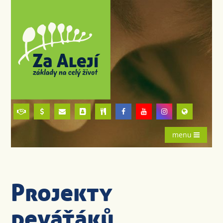
menu
Projekty
deváťáků