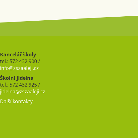
Kancelář školy
tel.: 572 432 900 /
info@zszaaleji.cz
Školní jídelna
tel.: 572 432 925 /
jidelna@zszaaleji.cz
Další kontakty