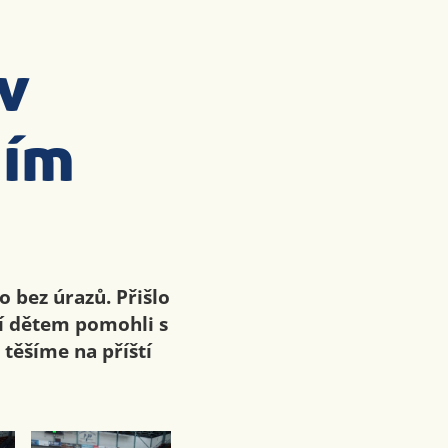
 v
ním
o bez úrazů. Přišlo
ří dětem pomohli s
těšíme na příští