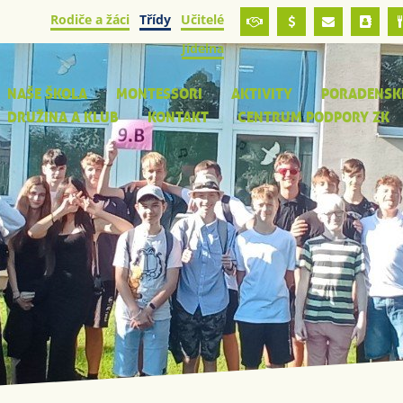
Rodiče a žáci
Třídy
Učitelé
Jídelna
NAŠE ŠKOLA
MONTESSORI
AKTIVITY
PORADENSK
DRUŽINA A KLUB
KONTAKT
CENTRUM PODPORY ZK