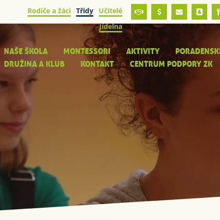
Rodiče a žáci
Třídy
Učitelé
Jídelna
NAŠE ŠKOLA
MONTESSORI
AKTIVITY
PORADENSK
DRUŽINA A KLUB
KONTAKT
CENTRUM PODPORY ZK