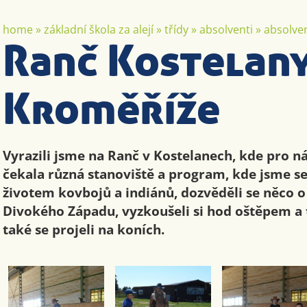
home
»
základní škola za alejí
»
třídy
»
absolventi
»
absolven
Ranč Kostelany
Kroměříže
Vyrazili jsme na Ranč v Kostelanech, kde pro nás
čekala různá stanoviště a program, kde jsme se
životem kovbojů a indiánů, dozvěděli se něco o
Divokého Západu, vyzkoušeli si hod oštěpem
také se projeli na koních.