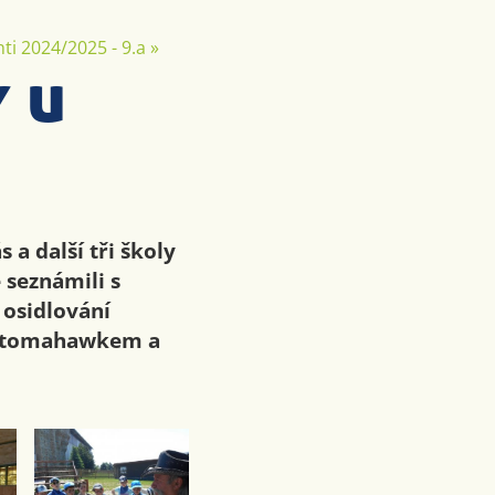
ti 2024/2025 - 9.a
»
 u
 a další tři školy
 seznámili s
 osidlování
 a tomahawkem a