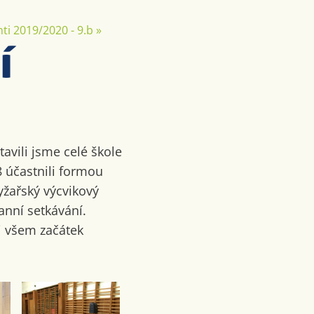
ti 2019/2020 - 9.b
»
í
avili jsme celé škole
 účastnili formou
lyžařský výcvikový
anní setkávání.
li všem začátek