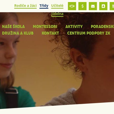
Rodiče a žáci
Třídy
Učitelé
Jídelna
NAŠE ŠKOLA
MONTESSORI
AKTIVITY
PORADENSK
DRUŽINA A KLUB
KONTAKT
CENTRUM PODPORY ZK