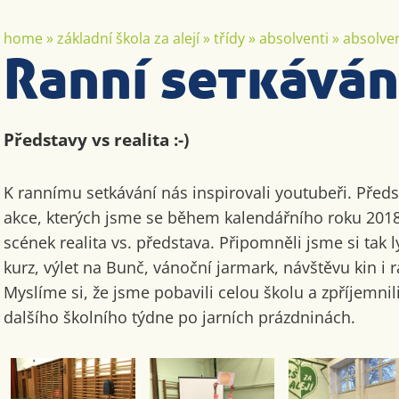
home
»
základní škola za alejí
»
třídy
»
absolventi
»
absolven
Ranní setkáván
Představy vs realita :-)
K rannímu setkávání nás inspirovali youtubeři. Předst
akce, kterých jsme se během kalendářního roku 2018
scének realita vs. představa. Připomněli jsme si tak 
kurz, výlet na Bunč, vánoční jarmark, návštěvu kin i r
Myslíme si, že jsme pobavili celou školu a zpříjemni
dalšího školního týdne po jarních prázdninách.