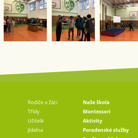
Rodiče a žáci
Naše škola
Třídy
Montessori
Učitelé
Aktivity
Jídelna
Poradenské služby