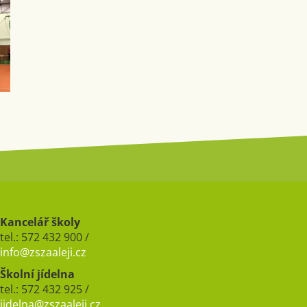
Kancelář školy
tel.: 572 432 900 /
info@zszaaleji.cz
Školní jídelna
tel.: 572 432 925 /
jidelna@zszaaleji.cz