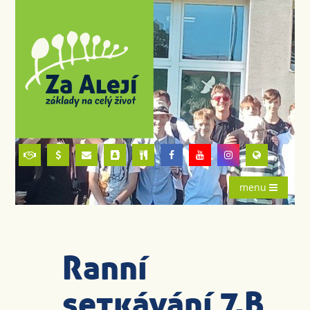
menu
Ranní
setkávání 7.B