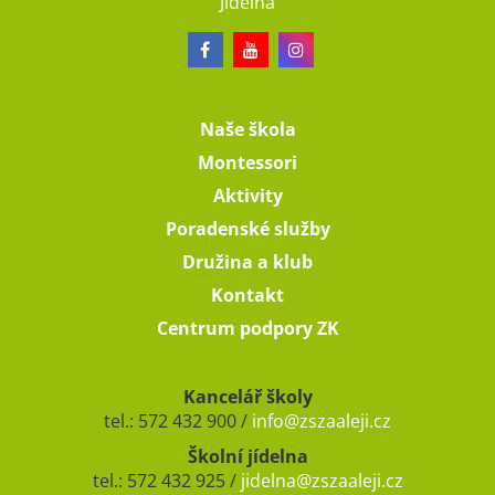
Jídelna
Naše škola
Montessori
Aktivity
Poradenské služby
Družina a klub
Kontakt
Centrum podpory ZK
Kancelář školy
tel.: 572 432 900 /
info@zszaaleji.cz
Školní jídelna
tel.: 572 432 925 /
jidelna@zszaaleji.cz