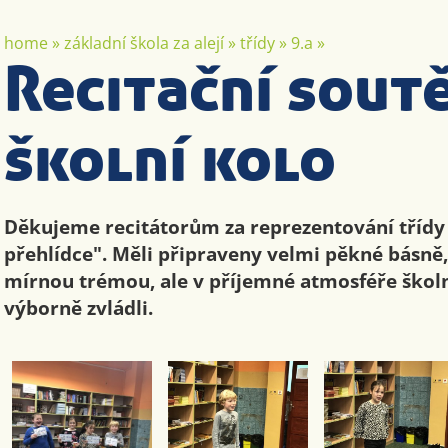
home
»
základní škola za alejí
»
třídy
»
9.a
»
Recitační soutě
školní kolo
Děkujeme recitátorům za reprezentování třídy 
přehlídce". Měli připraveny velmi pěkné básně
mírnou trémou, ale v příjemné atmosféře škol
výborně zvládli.