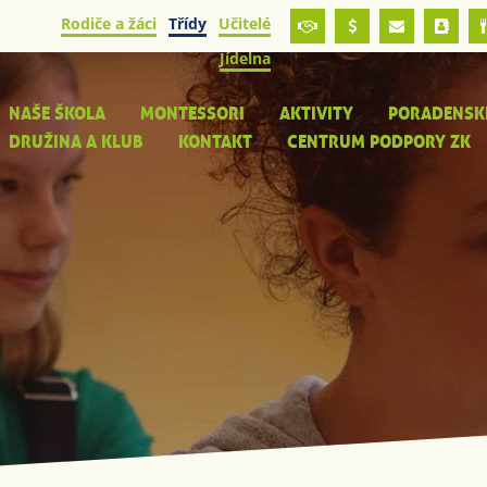
Rodiče a žáci
Třídy
Učitelé
Jídelna
NAŠE ŠKOLA
MONTESSORI
AKTIVITY
PORADENSK
DRUŽINA A KLUB
KONTAKT
CENTRUM PODPORY ZK