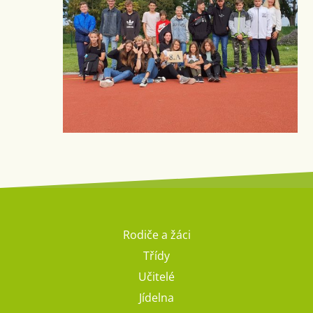
Rodiče a žáci
Třídy
Učitelé
Jídelna