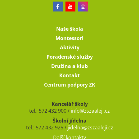
Naše škola
Montessori
Aktivity
Poradenské služby
Družina a klub
Kontakt
Centrum podpory ZK
Kancelář školy
tel.: 572 432 900 /
info@zszaaleji.cz
Školní jídelna
tel.: 572 432 925 /
jidelna@zszaaleji.cz
Další kontakty