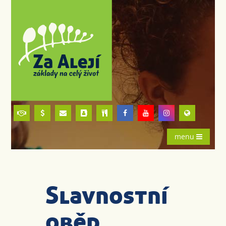
menu
Slavnostní
oběd