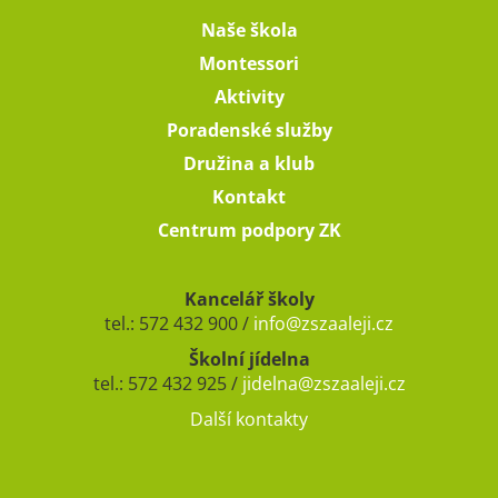
Naše škola
Montessori
Aktivity
Poradenské služby
Družina a klub
Kontakt
Centrum podpory ZK
Kancelář školy
tel.: 572 432 900 /
info@zszaaleji.cz
Školní jídelna
tel.: 572 432 925 /
jidelna@zszaaleji.cz
Další kontakty