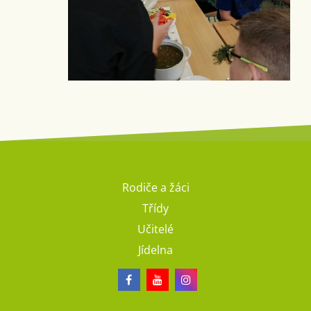
Rodiče a žáci
Třídy
Učitelé
Jídelna