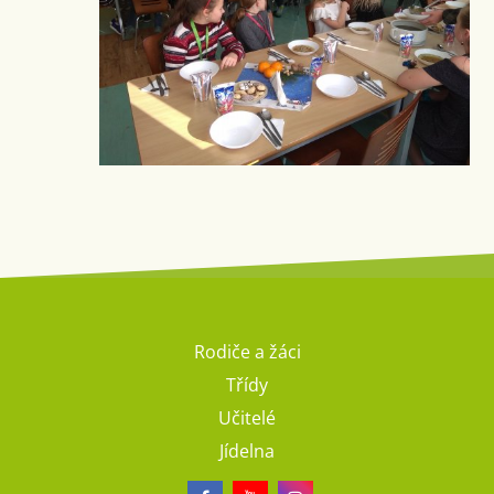
Rodiče a žáci
Třídy
Učitelé
Jídelna