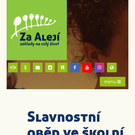
menu
Slavnostní
oběd ve školní