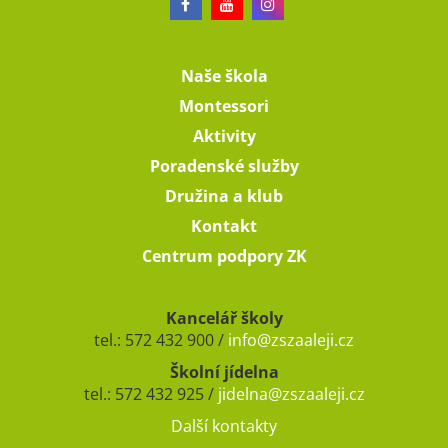
Naše škola
Montessori
Aktivity
Poradenské služby
Družina a klub
Kontakt
Centrum podpory ZK
Kancelář školy
tel.: 572 432 900 /
info@zszaaleji.cz
Školní jídelna
tel.: 572 432 925 /
jidelna@zszaaleji.cz
Další kontakty