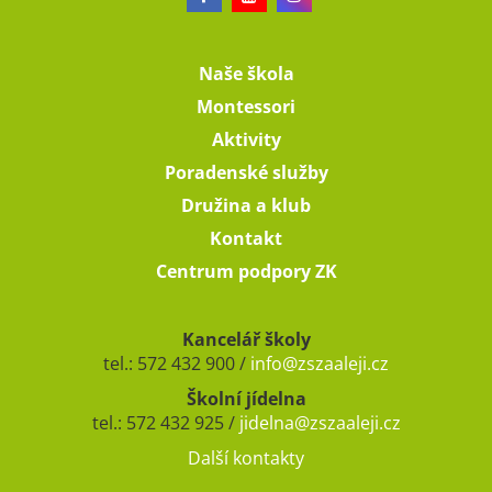
Naše škola
Montessori
Aktivity
Poradenské služby
Družina a klub
Kontakt
Centrum podpory ZK
Kancelář školy
tel.: 572 432 900 /
info@zszaaleji.cz
Školní jídelna
tel.: 572 432 925 /
jidelna@zszaaleji.cz
Další kontakty