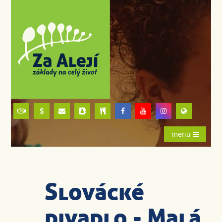
menu
Slovácké
divadlo - Malá