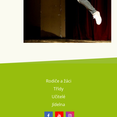
Rodiče a žáci
Třídy
Učitelé
Jídelna