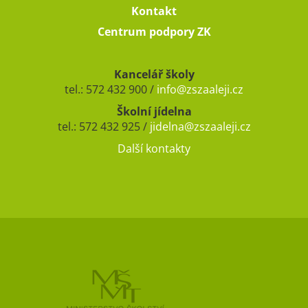
Kontakt
Centrum podpory ZK
Kancelář školy
tel.: 572 432 900 /
info@zszaaleji.cz
Školní jídelna
tel.: 572 432 925 /
jidelna@zszaaleji.cz
Další kontakty