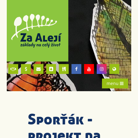
menu
Sporťák -
projekt na