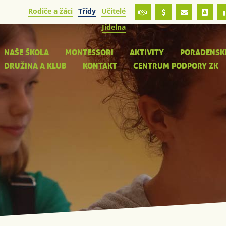
Rodiče a žáci
Třídy
Učitelé
Jídelna
NAŠE ŠKOLA
MONTESSORI
AKTIVITY
PORADENSK
DRUŽINA A KLUB
KONTAKT
CENTRUM PODPORY ZK