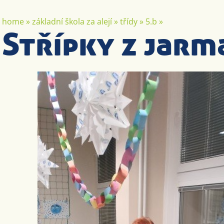
home
»
základní škola za alejí
»
třídy
»
5.b
»
Střípky z jarm